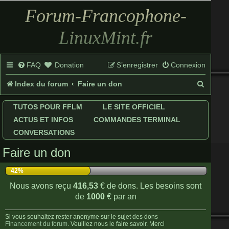
Forum-Francophone-
LinuxMint.fr
FAQ
Donation
S’enregistrer
Connexion
R
Index du forum
Faire un don
e
TUTOS POUR FFLM
LE SITE OFFICIEL
c
ACTUS ET INFOS
COMMANDES TERMINAL
h
CONVERSATIONS
e
Faire un don
r
42%
c
Nous avons reçu
416,53
€ de dons. Les besoins sont
h
de
1000
€ par an
e
Si vous souhaitez rester anonyme sur le sujet des dons
Financement du forum
. Veuillez nous le faire savoir. Merci
r