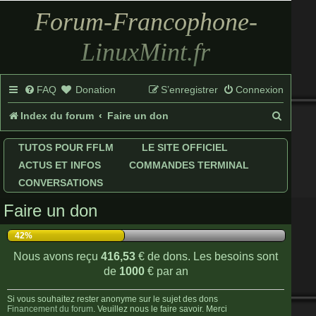
Forum-Francophone-
LinuxMint.fr
FAQ
Donation
S’enregistrer
Connexion
R
Index du forum
Faire un don
e
TUTOS POUR FFLM
LE SITE OFFICIEL
c
ACTUS ET INFOS
COMMANDES TERMINAL
h
CONVERSATIONS
e
Faire un don
r
42%
c
Nous avons reçu
416,53
€ de dons. Les besoins sont
h
de
1000
€ par an
e
Si vous souhaitez rester anonyme sur le sujet des dons
Financement du forum
. Veuillez nous le faire savoir. Merci
r