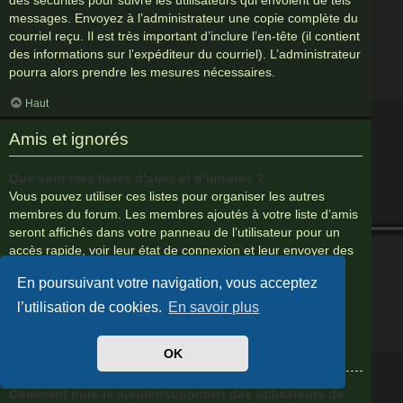
messages. Envoyez à l’administrateur une copie complète du
courriel reçu. Il est très important d’inclure l’en-tête (il contient
des informations sur l’expéditeur du courriel). L’administrateur
pourra alors prendre les mesures nécessaires.
Haut
Amis et ignorés
Que sont mes listes d’amis et d’ignorés ?
Vous pouvez utiliser ces listes pour organiser les autres
membres du forum. Les membres ajoutés à votre liste d’amis
seront affichés dans votre panneau de l’utilisateur pour un
accès rapide, voir leur état de connexion et leur envoyer des
messages privés. Selon les thèmes graphiques, leurs
En poursuivant votre navigation, vous acceptez
messages peuvent être mis en valeur. Si vous ajoutez un
utilisateur à votre liste d’ignorés, tous ses messages seront
l’utilisation de cookies.
En savoir plus
masqués par défaut.
OK
Haut
Comment puis-je ajouter/supprimer des utilisateurs de