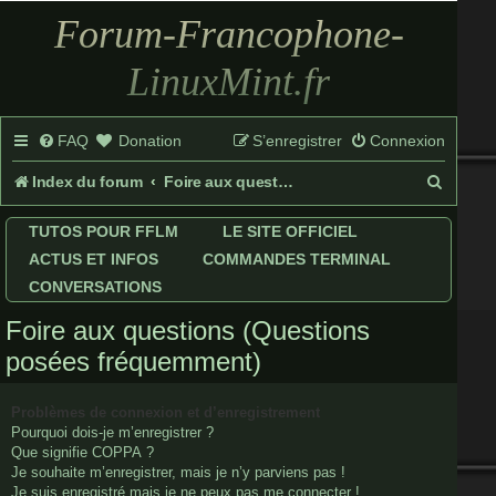
Forum-Francophone-
LinuxMint.fr
FAQ
Donation
S’enregistrer
Connexion
R
Index du forum
Foire aux questions (Questions posées fréquemment)
e
TUTOS POUR FFLM
LE SITE OFFICIEL
c
ACTUS ET INFOS
COMMANDES TERMINAL
h
CONVERSATIONS
e
Foire aux questions (Questions
r
posées fréquemment)
c
Problèmes de connexion et d’enregistrement
h
Pourquoi dois-je m’enregistrer ?
Que signifie COPPA ?
e
Je souhaite m’enregistrer, mais je n’y parviens pas !
r
Je suis enregistré mais je ne peux pas me connecter !