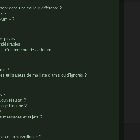
ent dans une couleur différente ?
 » ?
forum » ?
 privés !
ndésirables !
usif d’un membre de ce forum !
rés ?
s utilisateurs de ma liste d’amis ou d’ignorés ?
s ?
cun résultat ?
page blanche ?!
?
s messages et sujets ?
oris et la surveillance ?