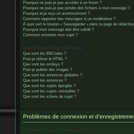
Pourquoi ne puis-je pas accéder à un forum ?
Pourquoi ne puis-je pas joindre des fichiers à mon message ?
Pourquoi ai-je reçu un avertissement ?
Comment rapporter des messages à un modérateur ?
À quoi sert le bouton « Sauvegarder » dans la page de rédacti
Pourquoi mon message doit être validé ?
Comment remonter mon sujet ?
Mise en forme et types de sujets
Que sont les BBCodes ?
Puis-je utiliser le HTML ?
Que sont les smileys ?
Puis-je publier des images ?
Que sont les annonces globales ?
Que sont les annonces ?
Que sont les sujets épinglés ?
Que sont les sujets verrouillés ?
Que sont les icônes de sujet ?
Problèmes de connexion et d’enregistreme
Pourquoi dois-je m’enregistrer ?