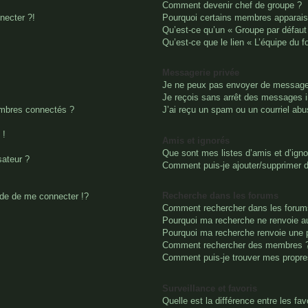
Comment devenir chef de groupe ?
necter ?!
Pourquoi certains membres apparaiss
Qu’est-ce qu’un « Groupe par défaut
Qu’est-ce que le lien « L’équipe du 
Messagerie privée
Je ne peux pas envoyer de messages
Je reçois sans arrêt des messages i
mbres connectés ?
J’ai reçu un spam ou un courriel ab
 !
Amis et ignorés
Que sont mes listes d’amis et d’igno
sateur ?
Comment puis-je ajouter/supprimer de
Recherche dans les forums
e de me connecter !?
Comment rechercher dans les forum
Pourquoi ma recherche ne renvoie au
Pourquoi ma recherche renvoie une 
Comment rechercher des membres 
Comment puis-je trouver mes propre
Surveillance et favoris
Quelle est la différence entre les fav