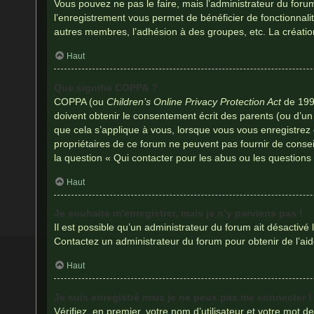
Vous pouvez ne pas le faire, mais l’administrateur du forum
l’enregistrement vous permet de bénéficier de fonctionnali
autres membres, l’adhésion à des groupes, etc. La créatio
Haut
Que signifie COPPA ?
COPPA (ou
Children’s Online Privacy Protection Act
de 1998
doivent obtenir le consentement écrit des parents (ou d’un 
que cela s’applique à vous, lorsque vous vous enregistrez o
propriétaires de ce forum ne peuvent pas fournir de consei
la question « Qui contacter pour les abus ou les questions
Haut
Je souhaite m’enregistrer, mais je n’y parviens pas !
Il est possible qu’un administrateur du forum ait désactivé 
Contactez un administrateur du forum pour obtenir de l’aid
Haut
Je suis enregistré mais je ne peux pas me connecter !
Vérifiez, en premier, votre nom d’utilisateur et votre mot de 