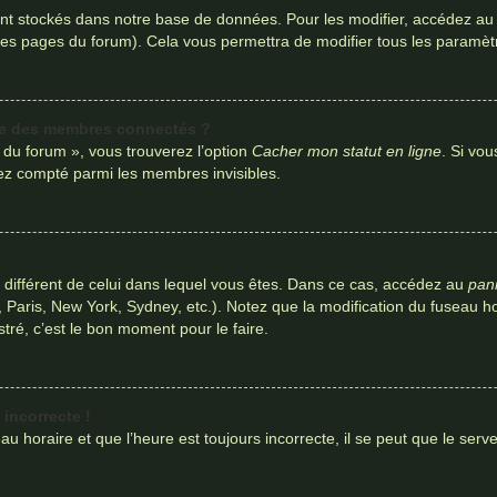
nt stockés dans notre base de données. Pour les modifier, accédez a
t des pages du forum). Cela vous permettra de modifier tous les paramè
te des membres connectés ?
s du forum », vous trouverez l’option
Cacher mon statut en ligne
. Si vou
ez compté parmi les membres invisibles.
ire différent de celui dans lequel vous êtes. Dans ce cas, accédez au
pann
 Paris, New York, Sydney, etc.). Notez que la modification du fuseau h
ré, c’est le bon moment pour le faire.
 incorrecte !
u horaire et que l’heure est toujours incorrecte, il se peut que le serv