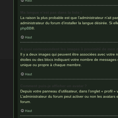
Haut
Ma langue n’est pas dans la liste !
La raison la plus probable est que l’administrateur n’ait 
administrateur du forum d’installer la langue désirée. Si el
phpBB
®.
Haut
A quoi correspondent les images à proximité de mon n
Il y a deux images qui peuvent être associées avec votre n
étoiles ou des blocs indiquant votre nombre de messages 
unique ou propre à chaque membre.
Haut
Comment puis-je afficher un avatar ?
Depuis votre panneau d’utilisateur, dans l’onglet « profil »
L’administrateur du forum peut activer ou non les avatars e
forum.
Haut