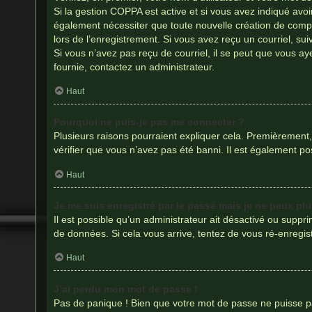
Si la gestion COPPA est active et si vous avez indiqué avoi
également nécessiter que toute nouvelle création de compt
lors de l’enregistrement. Si vous avez reçu un courriel, sui
Si vous n’avez pas reçu de courriel, il se peut que vous aye
fournie, contactez un administrateur.
Haut
Pourquoi ne puis-je pas me connecter ?
Plusieurs raisons pourraient expliquer cela. Premièrement, 
vérifier que vous n’avez pas été banni. Il est également poss
Haut
Je me suis enregistré par le passé mais je ne peux pl
Il est possible qu’un administrateur ait désactivé ou suppr
de données. Si cela vous arrive, tentez de vous ré-enregist
Haut
J’ai perdu mon mot de passe !
Pas de panique ! Bien que votre mot de passe ne puisse pas 