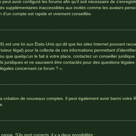
 peut avoir configuré les forums afin qu’il soit nécessaire de s’enregis
tés supplémentaires inaccessibles aux invités comme les avatars person
n d’un compte est rapide et vivement conseillée.
) est une loi aux États-Unis qui dit que les sites Internet pouvant rec
tuteur légal) pour la collecte de ces informations permettant d’identif
u que quelqu’un le fait à votre place, contactez un conseiller juridiqu
ls juridiques et ne sauraient être contactés pour des questions légales
 légales concernant ce forum ? ».
la création de nouveaux comptes. Il peut également avoir banni votre IP o
e.
passe. S’ils sont corrects, il y a deux possibilités :