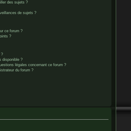
ller des sujets ?
eillances de sujets ?
sur ce forum ?
oints ?
 ?
s disponible ?
questions légales concernant ce forum ?
strateur du forum ?