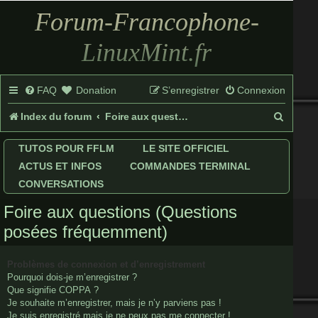
Forum-Francophone-
LinuxMint.fr
FAQ
Donation
S’enregistrer
Connexion
R
Index du forum
Foire aux questions (Questions posées fréquemment)
e
TUTOS POUR FFLM
LE SITE OFFICIEL
c
ACTUS ET INFOS
COMMANDES TERMINAL
h
CONVERSATIONS
e
Foire aux questions (Questions
r
posées fréquemment)
c
Problèmes de connexion et d’enregistrement
h
Pourquoi dois-je m’enregistrer ?
Que signifie COPPA ?
e
Je souhaite m’enregistrer, mais je n’y parviens pas !
r
Je suis enregistré mais je ne peux pas me connecter !