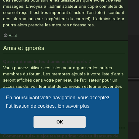
messages. Envoyez à l’administrateur une copie complète du
courriel reçu. Il est très important d’inclure l’en-tête (il contient
des informations sur l’expéditeur du courriel). L’administrateur
pourra alors prendre les mesures nécessaires.
Haut
Amis et ignorés
Que sont mes listes d’amis et d’ignorés ?
Vous pouvez utiliser ces listes pour organiser les autres
membres du forum. Les membres ajoutés à votre liste d’amis
seront affichés dans votre panneau de l’utilisateur pour un
accès rapide, voir leur état de connexion et leur envoyer des
messages privés. Selon les thèmes graphiques, leurs
En poursuivant votre navigation, vous acceptez
messages peuvent être mis en valeur. Si vous ajoutez un
utilisateur à votre liste d’ignorés, tous ses messages seront
l’utilisation de cookies.
En savoir plus
masqués par défaut.
OK
Haut
Comment puis-je ajouter/supprimer des utilisateurs de