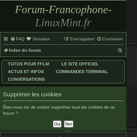
Forum-Francophone-
LinuxMint.fr
FAQ
Donation
S’enregistrer
Connexion
R
Index du forum
e
TUTOS POUR FFLM
LE SITE OFFICIEL
c
ACTUS ET INFOS
COMMANDES TERMINAL
h
CONVERSATIONS
e
Supprimer les cookies
r
c
Êtes-vous sûr de vouloir supprimer tous les cookies de ce
forum ?
h
e
r