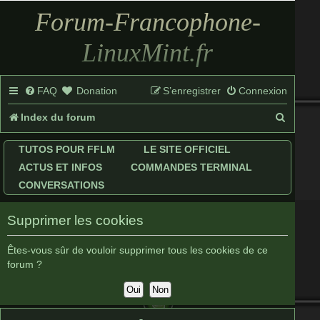
Forum-Francophone-
LinuxMint.fr
FAQ
Donation
S’enregistrer
Connexion
R
Index du forum
e
TUTOS POUR FFLM
LE SITE OFFICIEL
c
ACTUS ET INFOS
COMMANDES TERMINAL
h
CONVERSATIONS
e
Supprimer les cookies
r
c
Êtes-vous sûr de vouloir supprimer tous les cookies de ce
forum ?
h
e
r