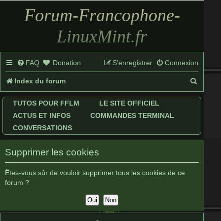
Forum-Francophone-
LinuxMint.fr
FAQ
Donation
S’enregistrer
Connexion
R
Index du forum
e
TUTOS POUR FFLM
LE SITE OFFICIEL
c
ACTUS ET INFOS
COMMANDES TERMINAL
h
CONVERSATIONS
e
Supprimer les cookies
r
c
Êtes-vous sûr de vouloir supprimer tous les cookies de ce
forum ?
h
e
r