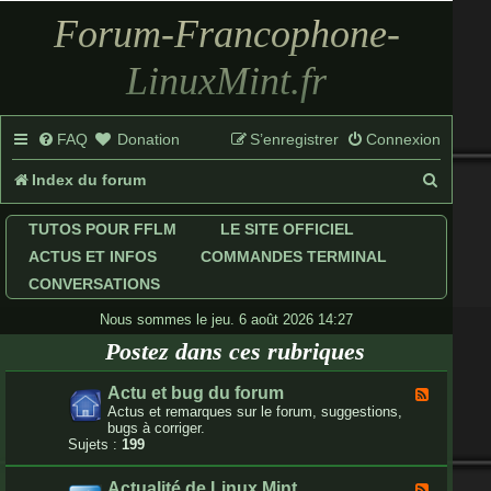
Forum-Francophone-
LinuxMint.fr
FAQ
Donation
S’enregistrer
Connexion
R
Index du forum
e
TUTOS POUR FFLM
LE SITE OFFICIEL
c
ACTUS ET INFOS
COMMANDES TERMINAL
h
CONVERSATIONS
e
Nous sommes le jeu. 6 août 2026 14:27
Postez dans ces rubriques
r
c
Actu et bug du forum
F
l
Actus et remarques sur le forum, suggestions,
h
u
bugs à corriger.
x
Sujets :
199
e
-
A
r
Actualité de Linux Mint
F