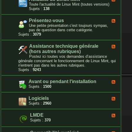
c
l
Toute l'actualité de Linux Mint (toutes versions)
t
u
Sujets :
138
u
x
e
-
t
Présentez-vous
F
A
b
l
Une petite présentation c'est toujours sympas,
c
u
u
pas de question dans cette catégorie.
t
g
x
Sujets :
3079
u
d
-
a
u
P
l
f
Assistance technique générale
F
r
i
o
l
(hors autres rubriques)
é
t
r
u
s
Postez ici toutes vos demandes d’assistance
é
u
x
e
générale concernant le fonctionnement de Linux Mint, qui
d
m
-
n
n'entrent pas dans les autres rubriques.
e
A
t
Sujets :
9243
L
s
e
i
s
z
n
Avant ou pendant l'installation
i
F
-
u
s
l
Sujets :
1500
v
x
t
u
o
M
a
x
u
i
Logiciels
F
n
-
s
n
l
Sujets :
2960
c
A
t
u
e
v
x
t
a
LMDE
F
-
e
n
l
Sujets :
370
L
c
t
u
o
h
o
x
g
n
u