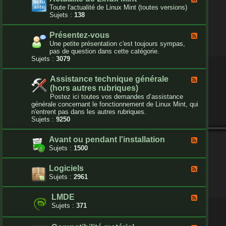
c
l
Toute l'actualité de Linux Mint (toutes versions)
t
u
Sujets :
138
u
x
e
-
t
Présentez-vous
F
A
b
l
Une petite présentation c'est toujours sympas,
c
u
u
pas de question dans cette catégorie.
t
g
x
Sujets :
3079
u
d
-
a
u
P
l
f
Assistance technique générale
F
r
i
o
l
(hors autres rubriques)
é
t
r
u
s
Postez ici toutes vos demandes d’assistance
é
u
x
e
générale concernant le fonctionnement de Linux Mint, qui
d
m
-
n
n'entrent pas dans les autres rubriques.
e
A
t
Sujets :
9250
L
s
e
i
s
z
n
Avant ou pendant l'installation
i
F
-
u
s
l
Sujets :
1500
v
x
t
u
o
M
a
x
u
i
Logiciels
F
n
-
s
n
l
Sujets :
2961
c
A
t
u
e
v
x
t
a
LMDE
F
-
e
n
l
Sujets :
371
L
c
t
u
o
h
o
x
g
n
u