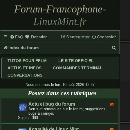
Forum-Francophone-
LinuxMint.fr
FAQ
Donation
S’enregistrer
Connexion
R
Index du forum
e
TUTOS POUR FFLM
LE SITE OFFICIEL
c
ACTUS ET INFOS
COMMANDES TERMINAL
h
CONVERSATIONS
e
Nous sommes le lun. 10 août 2026 12:37
Postez dans ces rubriques
r
c
Actu et bug du forum
F
l
Actus et remarques sur le forum, suggestions,
h
u
bugs à corriger.
x
Sujets :
199
e
-
A
r
Actualité de Linux Mint
F