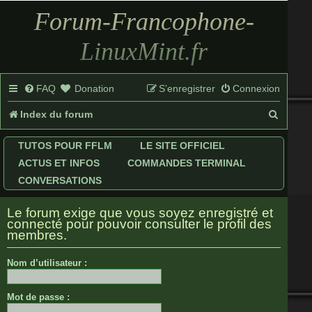
Forum-Francophone-
LinuxMint.fr
FAQ
Donation
S’enregistrer
Connexion
R
Index du forum
e
TUTOS POUR FFLM
LE SITE OFFICIEL
c
ACTUS ET INFOS
COMMANDES TERMINAL
h
CONVERSATIONS
e
Le forum exige que vous soyez enregistré et
r
connecté pour pouvoir consulter le profil des
membres.
c
Nom d’utilisateur :
h
e
Mot de passe :
r