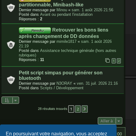
partitionnable, Minibash-like
Dernier message par
Minou
«
sam. 1 août 2026 21:56
Posté dans
Avant ou pendant l'installation
Réponses :
2
Retrouver les bons liens
après changement de DD données
Dernier message par
mimile1817
«
sam. 1 août 2026
21:19
Posté dans
Assistance technique générale (hors autres
rubriques)
Réponses :
11
1
2
Petit script simpas pour générer son
bluetooth
Dernier message par
N3ORAY
«
ven. 31 juil. 2026 21:16
Posté dans
Scripts / Développement
1
2
Suivante
28 résultats trouvés
Aller à
En poursuivant votre navigation, vous acceptez
Index du forum
Heures au format
UTC+02:00