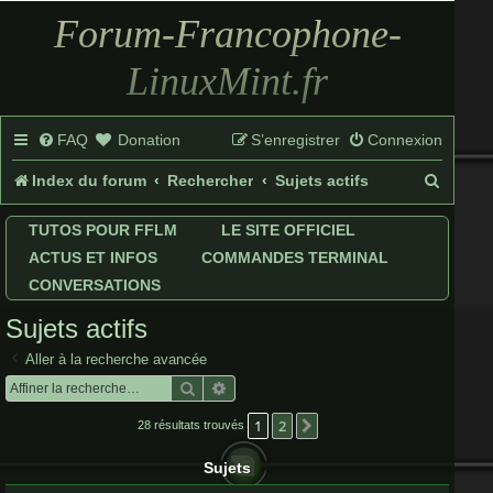
Forum-Francophone-
LinuxMint.fr
FAQ
Donation
S’enregistrer
Connexion
R
Index du forum
Rechercher
Sujets actifs
e
TUTOS POUR FFLM
LE SITE OFFICIEL
c
ACTUS ET INFOS
COMMANDES TERMINAL
h
CONVERSATIONS
e
Sujets actifs
r
Aller à la recherche avancée
c
Rechercher
Recherche avancée
h
1
2
Suivante
28 résultats trouvés
e
Sujets
r