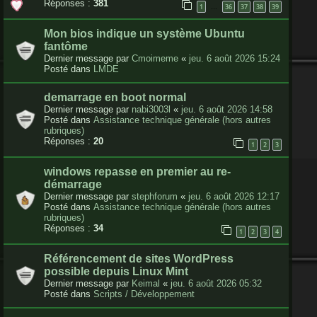
Réponses :
381
1
36
37
38
39
…
Mon bios indique un système Ubuntu
fantôme
Dernier message par
Cmoimeme
«
jeu. 6 août 2026 15:24
Posté dans
LMDE
demarrage en boot normal
Dernier message par
nabi3003l
«
jeu. 6 août 2026 14:58
Posté dans
Assistance technique générale (hors autres
rubriques)
Réponses :
20
1
2
3
windows repasse en premier au re-
démarrage
Dernier message par
stephforum
«
jeu. 6 août 2026 12:17
Posté dans
Assistance technique générale (hors autres
rubriques)
Réponses :
34
1
2
3
4
Référencement de sites WordPress
possible depuis Linux Mint
Dernier message par
Keimal
«
jeu. 6 août 2026 05:32
Posté dans
Scripts / Développement