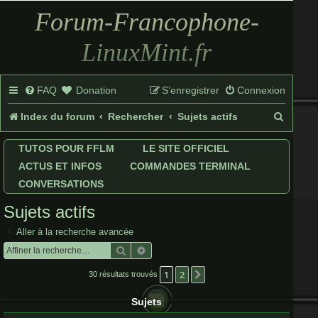
Forum-Francophone-
LinuxMint.fr
FAQ
Donation
S’enregistrer
Connexion
R
Index du forum
Rechercher
Sujets actifs
e
TUTOS POUR FFLM
LE SITE OFFICIEL
c
ACTUS ET INFOS
COMMANDES TERMINAL
h
CONVERSATIONS
e
Sujets actifs
r
Aller à la recherche avancée
c
Rechercher
Recherche avancée
h
1
2
Suivante
30 résultats trouvés
e
Sujets
r