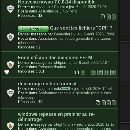
Nouveau noyau 7.0.0-14 disponible
Dernier message par
Chumi
«
jeu. 6 août 2026 21:03
Posté dans
Actualité de Linux Mint
Réponses :
12
1
2
Que sont les fichiers "CPI" ?
Dernier message par
Genevrier1
«
jeu. 6 août 2026 18:04
Posté dans
Assistance technique générale (hors autres
rubriques)
Réponses :
2
Fond d'écran des membres FFLM
Dernier message par
chtipere
«
jeu. 6 août 2026 17:27
Posté dans
Personnalisation
Réponses :
381
1
36
37
38
39
…
demarrage en boot normal
Dernier message par
nabi3003l
«
jeu. 6 août 2026 14:58
Posté dans
Assistance technique générale (hors autres
rubriques)
Réponses :
20
1
2
3
windows repasse en premier au re-
démarrage
Dernier message par
stephforum
«
jeu. 6 août 2026 12:17
Posté dans
Assistance technique générale (hors autres