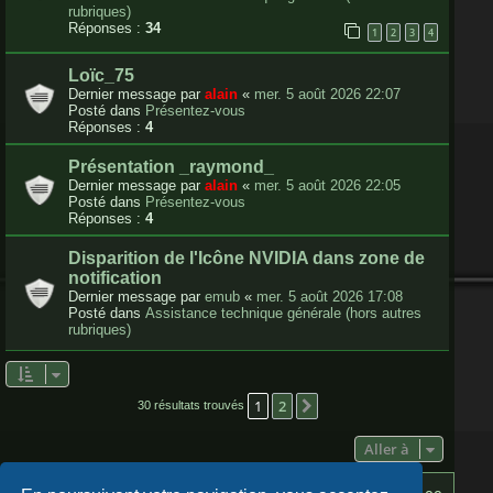
rubriques)
Réponses :
34
1
2
3
4
Loïc_75
Dernier message par
alain
«
mer. 5 août 2026 22:07
Posté dans
Présentez-vous
Réponses :
4
Présentation _raymond_
Dernier message par
alain
«
mer. 5 août 2026 22:05
Posté dans
Présentez-vous
Réponses :
4
Disparition de l'Icône NVIDIA dans zone de
notification
Dernier message par
emub
«
mer. 5 août 2026 17:08
Posté dans
Assistance technique générale (hors autres
rubriques)
1
2
Suivante
30 résultats trouvés
Aller à