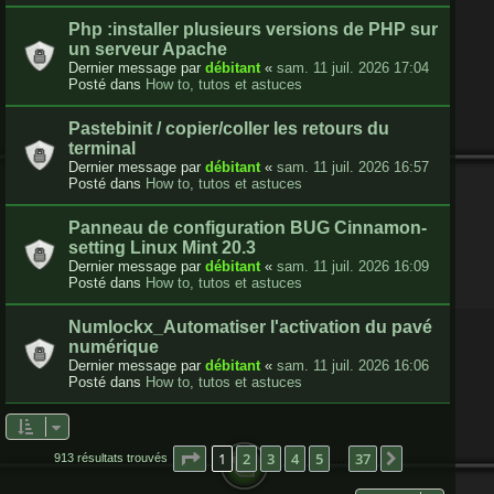
Php :installer plusieurs versions de PHP sur
un serveur Apache
Dernier message par
débitant
«
sam. 11 juil. 2026 17:04
Posté dans
How to, tutos et astuces
Pastebinit / copier/coller les retours du
terminal
Dernier message par
débitant
«
sam. 11 juil. 2026 16:57
Posté dans
How to, tutos et astuces
Panneau de configuration BUG Cinnamon-
setting Linux Mint 20.3
Dernier message par
débitant
«
sam. 11 juil. 2026 16:09
Posté dans
How to, tutos et astuces
Numlockx_Automatiser l'activation du pavé
numérique
Dernier message par
débitant
«
sam. 11 juil. 2026 16:06
Posté dans
How to, tutos et astuces
Page
1
sur
37
1
2
3
4
5
37
Suivante
913 résultats trouvés
…