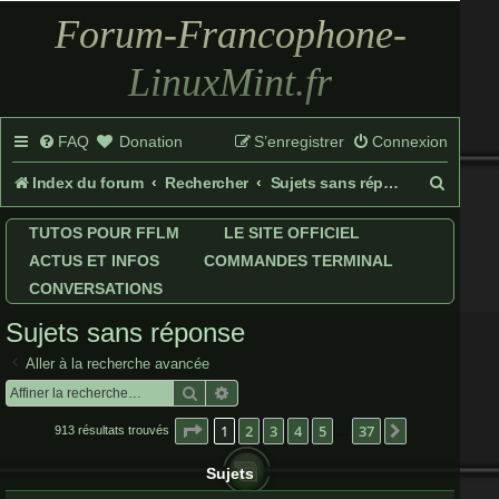
Forum-Francophone-
LinuxMint.fr
FAQ
Donation
S’enregistrer
Connexion
R
Index du forum
Rechercher
Sujets sans réponse
e
TUTOS POUR FFLM
LE SITE OFFICIEL
c
ACTUS ET INFOS
COMMANDES TERMINAL
h
CONVERSATIONS
e
Sujets sans réponse
r
Aller à la recherche avancée
c
Rechercher
Recherche avancée
h
Page
1
sur
37
1
2
3
4
5
37
Suivante
913 résultats trouvés
…
e
Sujets
r