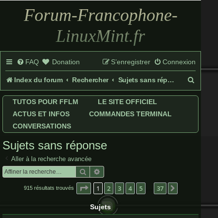
Forum-Francophone-
LinuxMint.fr
FAQ
Donation
S’enregistrer
Connexion
R
Index du forum
Rechercher
Sujets sans réponse
e
TUTOS POUR FFLM
LE SITE OFFICIEL
c
ACTUS ET INFOS
COMMANDES TERMINAL
h
CONVERSATIONS
e
Sujets sans réponse
r
Aller à la recherche avancée
c
Rechercher
Recherche avancée
h
Page
1
sur
37
1
2
3
4
5
37
Suivante
915 résultats trouvés
…
e
Sujets
r