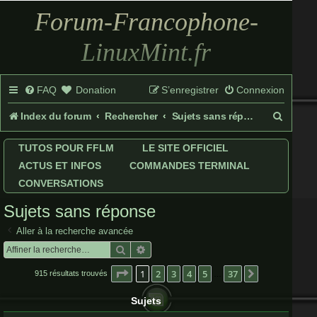
Forum-Francophone-
LinuxMint.fr
FAQ
Donation
S’enregistrer
Connexion
R
Index du forum
Rechercher
Sujets sans réponse
e
TUTOS POUR FFLM
LE SITE OFFICIEL
c
ACTUS ET INFOS
COMMANDES TERMINAL
h
CONVERSATIONS
e
Sujets sans réponse
r
Aller à la recherche avancée
c
Rechercher
Recherche avancée
h
Page
1
sur
37
1
2
3
4
5
37
Suivante
915 résultats trouvés
…
e
Sujets
r