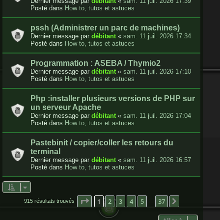
Dernier message par
débitant
«
sam. 11 juil. 2026 17:39
Posté dans
How to, tutos et astuces
pssh (Administrer un parc de machines)
Dernier message par
débitant
«
sam. 11 juil. 2026 17:34
Posté dans
How to, tutos et astuces
Programmation : ASEBA / Thymio2
Dernier message par
débitant
«
sam. 11 juil. 2026 17:10
Posté dans
How to, tutos et astuces
Php :installer plusieurs versions de PHP sur
un serveur Apache
Dernier message par
débitant
«
sam. 11 juil. 2026 17:04
Posté dans
How to, tutos et astuces
Pastebinit / copier/coller les retours du
terminal
Dernier message par
débitant
«
sam. 11 juil. 2026 16:57
Posté dans
How to, tutos et astuces
Page
1
sur
37
1
2
3
4
5
37
Suivante
915 résultats trouvés
…