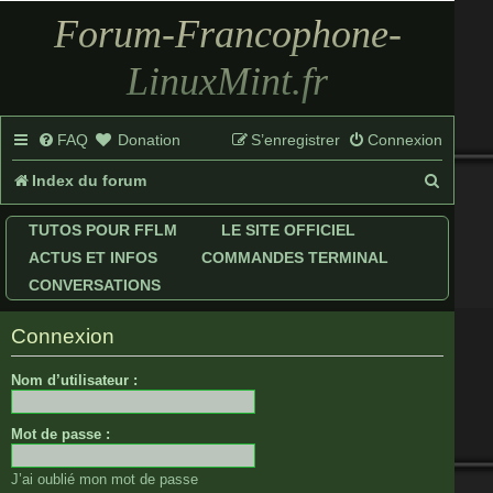
Forum-Francophone-
LinuxMint.fr
FAQ
Donation
S’enregistrer
Connexion
R
Index du forum
e
TUTOS POUR FFLM
LE SITE OFFICIEL
c
ACTUS ET INFOS
COMMANDES TERMINAL
h
CONVERSATIONS
e
Connexion
r
Nom d’utilisateur :
c
h
Mot de passe :
e
J’ai oublié mon mot de passe
r