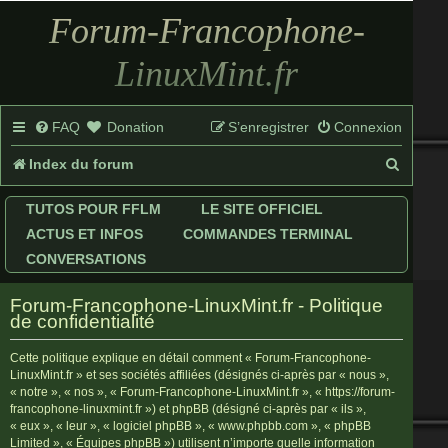
Forum-Francophone-
LinuxMint.fr
FAQ
Donation
S’enregistrer
Connexion
R
Index du forum
e
TUTOS POUR FFLM
LE SITE OFFICIEL
c
ACTUS ET INFOS
COMMANDES TERMINAL
h
CONVERSATIONS
e
Forum-Francophone-LinuxMint.fr - Politique
r
de confidentialité
c
Cette politique explique en détail comment « Forum-Francophone-
LinuxMint.fr » et ses sociétés affiliées (désignés ci-après par « nous »,
h
« notre », « nos », « Forum-Francophone-LinuxMint.fr », « https://forum-
francophone-linuxmint.fr ») et phpBB (désigné ci-après par « ils »,
e
« eux », « leur », « logiciel phpBB », « www.phpbb.com », « phpBB
r
Limited », « Équipes phpBB ») utilisent n’importe quelle information