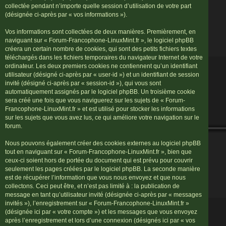
collectée pendant n’importe quelle session d’utilisation de votre part
(désignée ci-après par « vos informations »).
Vos informations sont collectées de deux manières. Premièrement, en
naviguant sur « Forum-Francophone-LinuxMint.fr », le logiciel phpBB
créera un certain nombre de cookies, qui sont des petits fichiers textes
téléchargés dans les fichiers temporaires du navigateur Internet de votre
ordinateur. Les deux premiers cookies ne contiennent qu’un identifiant
utilisateur (désigné ci-après par « user-id ») et un identifiant de session
invité (désigné ci-après par « session-id »), qui vous sont
automatiquement assignés par le logiciel phpBB. Un troisième cookie
sera créé une fois que vous naviguerez sur les sujets de « Forum-
Francophone-LinuxMint.fr » et est utilisé pour stocker les informations
sur les sujets que vous avez lus, ce qui améliore votre navigation sur le
forum.
Nous pouvons également créer des cookies externes au logiciel phpBB
tout en naviguant sur « Forum-Francophone-LinuxMint.fr », bien que
ceux-ci soient hors de portée du document qui est prévu pour couvrir
seulement les pages créées par le logiciel phpBB. La seconde manière
est de récupérer l’information que vous nous envoyez et que nous
collectons. Ceci peut être, et n’est pas limité à : la publication de
message en tant qu’utilisateur invité (désignée ci-après par « messages
invités »), l’enregistrement sur « Forum-Francophone-LinuxMint.fr »
(désignée ici par « votre compte ») et les messages que vous envoyez
après l’enregistrement et lors d’une connexion (désignés ici par « vos