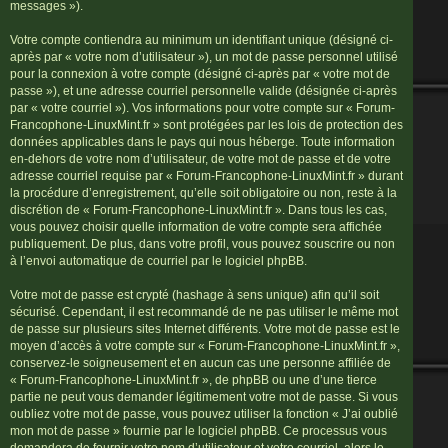
messages »).
Votre compte contiendra au minimum un identifiant unique (désigné ci-
après par « votre nom d’utilisateur »), un mot de passe personnel utilisé
pour la connexion à votre compte (désigné ci-après par « votre mot de
passe »), et une adresse courriel personnelle valide (désignée ci-après
par « votre courriel »). Vos informations pour votre compte sur « Forum-
Francophone-LinuxMint.fr » sont protégées par les lois de protection des
données applicables dans le pays qui nous héberge. Toute information
en-dehors de votre nom d’utilisateur, de votre mot de passe et de votre
adresse courriel requise par « Forum-Francophone-LinuxMint.fr » durant
la procédure d’enregistrement, qu’elle soit obligatoire ou non, reste à la
discrétion de « Forum-Francophone-LinuxMint.fr ». Dans tous les cas,
vous pouvez choisir quelle information de votre compte sera affichée
publiquement. De plus, dans votre profil, vous pouvez souscrire ou non
à l’envoi automatique de courriel par le logiciel phpBB.
Votre mot de passe est crypté (hashage à sens unique) afin qu’il soit
sécurisé. Cependant, il est recommandé de ne pas utiliser le même mot
de passe sur plusieurs sites Internet différents. Votre mot de passe est le
moyen d’accès à votre compte sur « Forum-Francophone-LinuxMint.fr »,
conservez-le soigneusement et en aucun cas une personne affiliée de
« Forum-Francophone-LinuxMint.fr », de phpBB ou une d’une tierce
partie ne peut vous demander légitimement votre mot de passe. Si vous
oubliez votre mot de passe, vous pouvez utiliser la fonction « J’ai oublié
mon mot de passe » fournie par le logiciel phpBB. Ce processus vous
demandera de fournir votre nom d’utilisateur et votre courriel, alors le