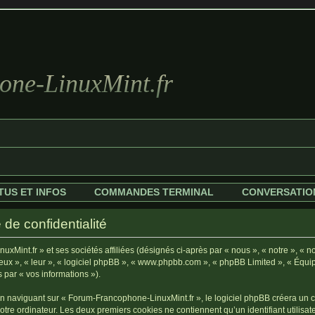
ne-LinuxMint.fr
TUS ET INFOS
COMMANDES TERMINAL
CONVERSATIO
de confidentialité
Mint.fr » et ses sociétés affiliées (désignés ci-après par « nous », « notre », « n
« eux », « leur », « logiciel phpBB », « www.phpbb.com », « phpBB Limited », « Équi
s par « vos informations »).
 naviguant sur « Forum-Francophone-LinuxMint.fr », le logiciel phpBB créera un cer
tre ordinateur. Les deux premiers cookies ne contiennent qu’un identifiant utilisate