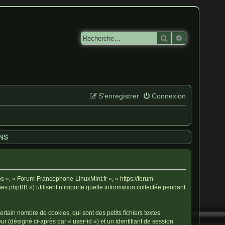
Rechercher
Recherche av
S’enregistrer
Connexion
NS
os », « Forum-Francophone-LinuxMint.fr », « https://forum-
pes phpBB ») utilisent n’importe quelle information collectée pendant
tain nombre de cookies, qui sont des petits fichiers textes
ur (désigné ci-après par « user-id ») et un identifiant de session