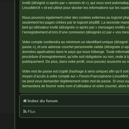
invité (désigné ci-après par « session-id »), qui vous sont automat
LinuxMint.fr » et est utilisé pour stocker les informations sur les suj
Nous pouvons également créer des cookies externes au logiciel phpB
seulement les pages créées par le logiciel phpBB. La seconde manièr
tant qu’utilisateur invité (désignée ci-après par « messages invités
l’enregistrement et lors d’une connexion (désignés ici par « vos mes
Votre compte contiendra au minimum un identifiant unique (désigné ci
passe »), et une adresse courriel personnelle valide (désignée ci-ap
données applicables dans le pays qui nous héberge. Toute informatio
procédure d’enregistrement, qu’elle soit obligatoire ou non, reste à
publiquement. De plus, dans votre profil, vous pouvez souscrire ou n
Votre mot de passe est crypté (hashage à sens unique) afin qu’il soit
moyen d’accès à votre compte sur « Forum-Francophone-LinuxMint.fr
ne peut vous demander légitimement votre mot de passe. Si vous oubl
demandera de fournir votre nom d’utilisateur et votre courriel, alo
Index du forum
Flux