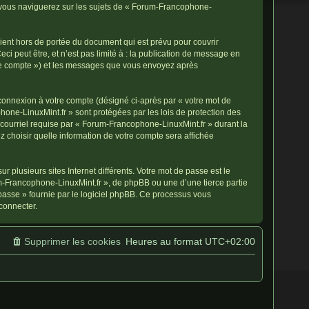
e vous naviguerez sur les sujets de « Forum-Francophone-
ent hors de portée du document qui est prévu pour couvrir
 peut être, et n’est pas limité à : la publication de message en
otre compte ») et les messages que vous envoyez après
 connexion à votre compte (désigné ci-après par « votre mot de
hone-LinuxMint.fr » sont protégées par les lois de protection des
 courriel requise par « Forum-Francophone-LinuxMint.fr » durant la
z choisir quelle information de votre compte sera affichée
 plusieurs sites Internet différents. Votre mot de passe est le
-Francophone-LinuxMint.fr », de phpBB ou une d’une tierce partie
passe » fournie par le logiciel phpBB. Ce processus vous
connecter.
Supprimer les cookies
Heures au format
UTC+02:00