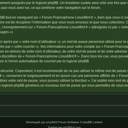
iquement assignés par le logiciel phpBB. Un troisième cookie sera créé une fois qu
ets que vous avez lus, ce qui améliore votre navigation sur le forum.
B tout en naviguant sur « Forum-Francophone-LinuxMint.fr », bien que ceux-ci soi
e est de récupérer l’information que vous nous envoyez et que nous collectons. Ceci
 »), l’enregistrement sur « Forum-Francophone-LinuxMint.fr » (désignée ici par « v
sages »).
-après par « votre nom d’utilisateur »), un mot de passe personnel utilisé pour la
rès par « votre courriel »). Vos informations pour votre compte sur « Forum-Francop
n en-dehors de votre nom d’utilisateur, de votre mot de passe et de votre adresse
 la discrétion de « Forum-Francophone-LinuxMint.fr ». Dans tous les cas, vous pouve
on à l’envoi automatique de courriel par le logiciel phpBB.
 sécurisé. Cependant, il est recommandé de ne pas utiliser le même mot de passe sur
 », conservez-le soigneusement et en aucun cas une personne affiliée de « Forum
iez votre mot de passe, vous pouvez utiliser la fonction « J’ai oublié mon mot de 
rs le logiciel phpBB générera un nouveau mot de passe qui vous permettra de vous re
Développé par
phpBB
® Forum Software © phpBB Limited
Traduit par
phpBB-fr.com