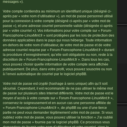
messages »).
Votre compte contiendra au minimum un identifiant unique (désigné ci-
après par « votre nom d’utilisateur »), un mot de passe personnel utilisé
pour la connexion à votre compte (désigné ci-après par « votre mot de
passe »), et une adresse courriel personnelle valide (désignée ci-après
par « votre courriel »). Vos informations pour votre compte sur « Forum-
Francophone-LinuxMint.fr » sont protégées par les lois de protection des
données applicables dans le pays qui nous héberge. Toute information
en-dehors de votre nom d’utilisateur, de votre mot de passe et de votre
adresse courriel requise par « Forum-Francophone-LinuxMint.fr » durant
la procédure d’enregistrement, qu’elle soit obligatoire ou non, reste à la
discrétion de « Forum-Francophone-LinuxMint.fr ». Dans tous les cas,
vous pouvez choisir quelle information de votre compte sera affichée
publiquement. De plus, dans votre profil, vous pouvez souscrire ou non
à l’envoi automatique de courriel par le logiciel phpBB.
Votre mot de passe est crypté (hashage à sens unique) afin qu’il soit
sécurisé. Cependant, il est recommandé de ne pas utiliser le même mot
de passe sur plusieurs sites Internet différents. Votre mot de passe est le
moyen d’accès à votre compte sur « Forum-Francophone-LinuxMint.fr »,
conservez-le soigneusement et en aucun cas une personne affiliée de
« Forum-Francophone-LinuxMint.fr », de phpBB ou une d’une tierce
partie ne peut vous demander légitimement votre mot de passe. Si vous
oubliez votre mot de passe, vous pouvez utiliser la fonction « J’ai oublié
mon mot de passe » fournie par le logiciel phpBB. Ce processus vous
demandera de fournir votre nom d’utilisateur et votre courriel, alors le