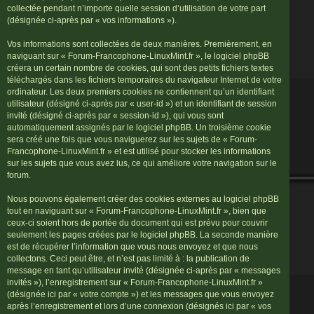
collectée pendant n’importe quelle session d’utilisation de votre part
(désignée ci-après par « vos informations »).
Vos informations sont collectées de deux manières. Premièrement, en
naviguant sur « Forum-Francophone-LinuxMint.fr », le logiciel phpBB
créera un certain nombre de cookies, qui sont des petits fichiers textes
téléchargés dans les fichiers temporaires du navigateur Internet de votre
ordinateur. Les deux premiers cookies ne contiennent qu’un identifiant
utilisateur (désigné ci-après par « user-id ») et un identifiant de session
invité (désigné ci-après par « session-id »), qui vous sont
automatiquement assignés par le logiciel phpBB. Un troisième cookie
sera créé une fois que vous naviguerez sur les sujets de « Forum-
Francophone-LinuxMint.fr » et est utilisé pour stocker les informations
sur les sujets que vous avez lus, ce qui améliore votre navigation sur le
forum.
Nous pouvons également créer des cookies externes au logiciel phpBB
tout en naviguant sur « Forum-Francophone-LinuxMint.fr », bien que
ceux-ci soient hors de portée du document qui est prévu pour couvrir
seulement les pages créées par le logiciel phpBB. La seconde manière
est de récupérer l’information que vous nous envoyez et que nous
collectons. Ceci peut être, et n’est pas limité à : la publication de
message en tant qu’utilisateur invité (désignée ci-après par « messages
invités »), l’enregistrement sur « Forum-Francophone-LinuxMint.fr »
(désignée ici par « votre compte ») et les messages que vous envoyez
après l’enregistrement et lors d’une connexion (désignés ici par « vos