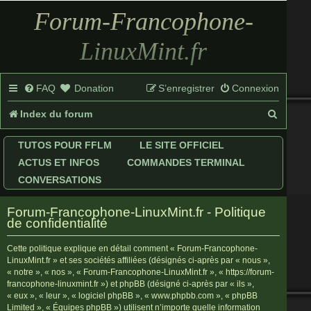
Forum-Francophone-
LinuxMint.fr
FAQ
Donation
S’enregistrer
Connexion
R
Index du forum
e
TUTOS POUR FFLM
LE SITE OFFICIEL
c
ACTUS ET INFOS
COMMANDES TERMINAL
h
CONVERSATIONS
e
Forum-Francophone-LinuxMint.fr - Politique
r
de confidentialité
c
Cette politique explique en détail comment « Forum-Francophone-
LinuxMint.fr » et ses sociétés affiliées (désignés ci-après par « nous »,
h
« notre », « nos », « Forum-Francophone-LinuxMint.fr », « https://forum-
francophone-linuxmint.fr ») et phpBB (désigné ci-après par « ils »,
e
« eux », « leur », « logiciel phpBB », « www.phpbb.com », « phpBB
r
Limited », « Équipes phpBB ») utilisent n’importe quelle information