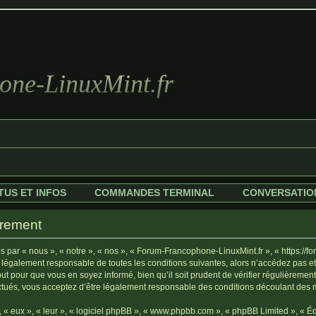
ne-LinuxMint.fr
TUS ET INFOS
COMMANDES TERMINAL
CONVERSATIO
trement
par « nous », « notre », « nos », « Forum-Francophone-LinuxMint.fr », « https://fo
 légalement responsable de toutes les conditions suivantes, alors n’accédez pas e
ut pour que vous en soyez informé, bien qu’il soit prudent de vérifier régulièrement
tués, vous acceptez d’être légalement responsable des conditions découlant des mi
« eux », « leur », « logiciel phpBB », « www.phpbb.com », « phpBB Limited », « Équ