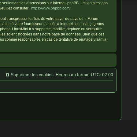
ite seulement les discussions sur Internet. phpBB Limited n’est pas
uillez consulter :
https://www.phpbb.com/
.
eut transgresser les lois de votre pays, du pays où « Forum-
ation à votre fournisseur d’accès à Internet si nous le jugeons
hone-LinuxMint.fr » supprime, modifie, déplace ou verrouille
isies soient stockées dans notre base de données. Bien que ces
enus comme responsables en cas de tentative de piratage visant à
Supprimer les cookies
Heures au format
UTC+02:00