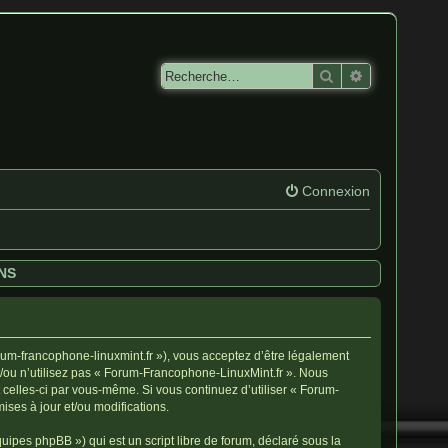
Rechercher
Recherche av
Connexion
NS
rum-francophone-linuxmint.fr »), vous acceptez d’être légalement
t/ou n’utilisez pas « Forum-Francophone-LinuxMint.fr ». Nous
 celles-ci par vous-même. Si vous continuez d’utiliser « Forum-
ses à jour et/ou modifications.
ipes phpBB ») qui est un script libre de forum, déclaré sous la