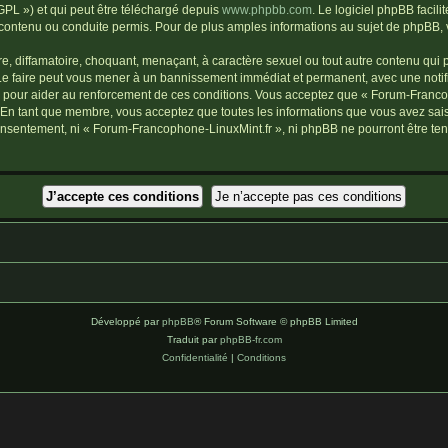
GPL ») et qui peut être téléchargé depuis
www.phpbb.com
. Le logiciel phpBB facil
tenu ou conduite permis. Pour de plus amples informations au sujet de phpBB, ve
, diffamatoire, choquant, menaçant, à caractère sexuel ou tout autre contenu qui p
Le faire peut vous mener à un bannissement immédiat et permanent, avec une notific
 pour aider au renforcement de ces conditions. Vous acceptez que « Forum-Francop
. En tant que membre, vous acceptez que toutes les informations que vous avez sa
 consentement, ni « Forum-Francophone-LinuxMint.fr », ni phpBB ne pourront être t
Développé par
phpBB
® Forum Software © phpBB Limited
Traduit par
phpBB-fr.com
Confidentialité
|
Conditions