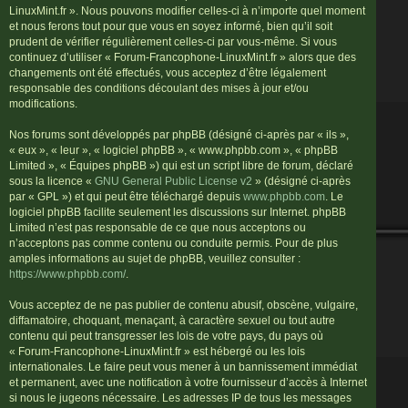
LinuxMint.fr ». Nous pouvons modifier celles-ci à n’importe quel moment
et nous ferons tout pour que vous en soyez informé, bien qu’il soit
prudent de vérifier régulièrement celles-ci par vous-même. Si vous
continuez d’utiliser « Forum-Francophone-LinuxMint.fr » alors que des
changements ont été effectués, vous acceptez d’être légalement
responsable des conditions découlant des mises à jour et/ou
modifications.
Nos forums sont développés par phpBB (désigné ci-après par « ils »,
« eux », « leur », « logiciel phpBB », « www.phpbb.com », « phpBB
Limited », « Équipes phpBB ») qui est un script libre de forum, déclaré
sous la licence «
GNU General Public License v2
» (désigné ci-après
par « GPL ») et qui peut être téléchargé depuis
www.phpbb.com
. Le
logiciel phpBB facilite seulement les discussions sur Internet. phpBB
Limited n’est pas responsable de ce que nous acceptons ou
n’acceptons pas comme contenu ou conduite permis. Pour de plus
amples informations au sujet de phpBB, veuillez consulter :
https://www.phpbb.com/
.
Vous acceptez de ne pas publier de contenu abusif, obscène, vulgaire,
diffamatoire, choquant, menaçant, à caractère sexuel ou tout autre
contenu qui peut transgresser les lois de votre pays, du pays où
« Forum-Francophone-LinuxMint.fr » est hébergé ou les lois
internationales. Le faire peut vous mener à un bannissement immédiat
et permanent, avec une notification à votre fournisseur d’accès à Internet
si nous le jugeons nécessaire. Les adresses IP de tous les messages