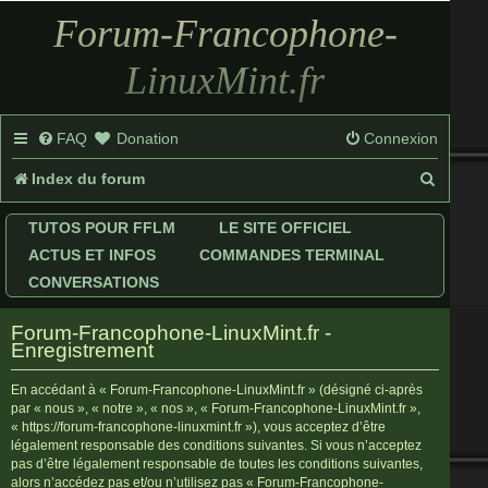
Forum-Francophone-
LinuxMint.fr
FAQ
Donation
Connexion
R
Index du forum
e
TUTOS POUR FFLM
LE SITE OFFICIEL
c
ACTUS ET INFOS
COMMANDES TERMINAL
h
CONVERSATIONS
e
Forum-Francophone-LinuxMint.fr -
r
Enregistrement
c
En accédant à « Forum-Francophone-LinuxMint.fr » (désigné ci-après
par « nous », « notre », « nos », « Forum-Francophone-LinuxMint.fr »,
h
« https://forum-francophone-linuxmint.fr »), vous acceptez d’être
légalement responsable des conditions suivantes. Si vous n’acceptez
e
pas d’être légalement responsable de toutes les conditions suivantes,
r
alors n’accédez pas et/ou n’utilisez pas « Forum-Francophone-