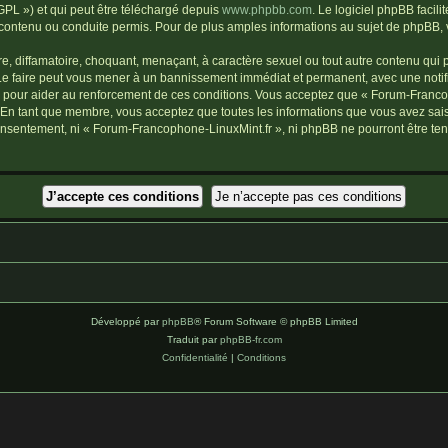
GPL ») et qui peut être téléchargé depuis
www.phpbb.com
. Le logiciel phpBB facil
tenu ou conduite permis. Pour de plus amples informations au sujet de phpBB, ve
, diffamatoire, choquant, menaçant, à caractère sexuel ou tout autre contenu qui p
Le faire peut vous mener à un bannissement immédiat et permanent, avec une notific
 pour aider au renforcement de ces conditions. Vous acceptez que « Forum-Francop
. En tant que membre, vous acceptez que toutes les informations que vous avez sa
 consentement, ni « Forum-Francophone-LinuxMint.fr », ni phpBB ne pourront être t
Développé par
phpBB
® Forum Software © phpBB Limited
Traduit par
phpBB-fr.com
Confidentialité
|
Conditions