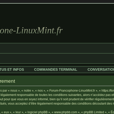
ne-LinuxMint.fr
TUS ET INFOS
COMMANDES TERMINAL
CONVERSATIO
trement
par « nous », « notre », « nos », « Forum-Francophone-LinuxMint.fr », « https://fo
 légalement responsable de toutes les conditions suivantes, alors n’accédez pas e
ut pour que vous en soyez informé, bien qu’il soit prudent de vérifier régulièrement
tués, vous acceptez d’être légalement responsable des conditions découlant des mi
« eux », « leur », « logiciel phpBB », « www.phpbb.com », « phpBB Limited », « Équ