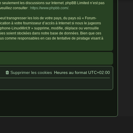
ite seulement les discussions sur Internet. phpBB Limited n’est pas
uillez consulter :
https://www.phpbb.com/
.
eut transgresser les lois de votre pays, du pays où « Forum-
ation à votre fournisseur d’accès à Internet si nous le jugeons
hone-LinuxMint.fr » supprime, modifie, déplace ou verrouille
isies soient stockées dans notre base de données. Bien que ces
enus comme responsables en cas de tentative de piratage visant à
Supprimer les cookies
Heures au format
UTC+02:00