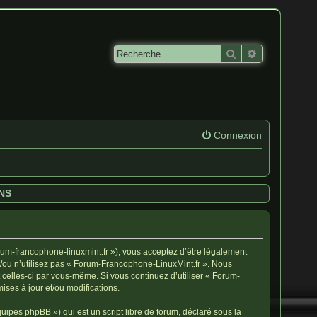
Rechercher
Recherche av
Connexion
NS
rum-francophone-linuxmint.fr »), vous acceptez d’être légalement
t/ou n’utilisez pas « Forum-Francophone-LinuxMint.fr ». Nous
 celles-ci par vous-même. Si vous continuez d’utiliser « Forum-
ses à jour et/ou modifications.
ipes phpBB ») qui est un script libre de forum, déclaré sous la