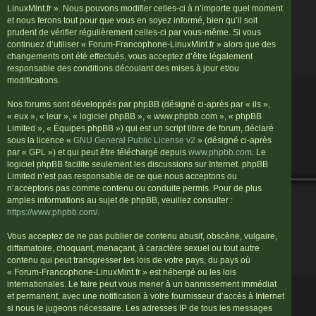
LinuxMint.fr ». Nous pouvons modifier celles-ci à n’importe quel moment
et nous ferons tout pour que vous en soyez informé, bien qu’il soit
prudent de vérifier régulièrement celles-ci par vous-même. Si vous
continuez d’utiliser « Forum-Francophone-LinuxMint.fr » alors que des
changements ont été effectués, vous acceptez d’être légalement
responsable des conditions découlant des mises à jour et/ou
modifications.
Nos forums sont développés par phpBB (désigné ci-après par « ils »,
« eux », « leur », « logiciel phpBB », « www.phpbb.com », « phpBB
Limited », « Équipes phpBB ») qui est un script libre de forum, déclaré
sous la licence «
GNU General Public License v2
» (désigné ci-après
par « GPL ») et qui peut être téléchargé depuis
www.phpbb.com
. Le
logiciel phpBB facilite seulement les discussions sur Internet. phpBB
Limited n’est pas responsable de ce que nous acceptons ou
n’acceptons pas comme contenu ou conduite permis. Pour de plus
amples informations au sujet de phpBB, veuillez consulter :
https://www.phpbb.com/
.
Vous acceptez de ne pas publier de contenu abusif, obscène, vulgaire,
diffamatoire, choquant, menaçant, à caractère sexuel ou tout autre
contenu qui peut transgresser les lois de votre pays, du pays où
« Forum-Francophone-LinuxMint.fr » est hébergé ou les lois
internationales. Le faire peut vous mener à un bannissement immédiat
et permanent, avec une notification à votre fournisseur d’accès à Internet
si nous le jugeons nécessaire. Les adresses IP de tous les messages