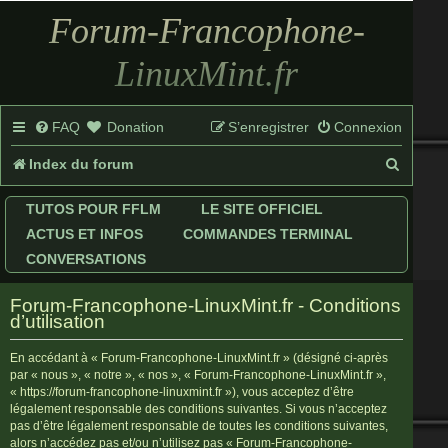
Forum-Francophone-
LinuxMint.fr
FAQ
Donation
S’enregistrer
Connexion
R
Index du forum
e
TUTOS POUR FFLM
LE SITE OFFICIEL
c
ACTUS ET INFOS
COMMANDES TERMINAL
h
CONVERSATIONS
e
Forum-Francophone-LinuxMint.fr - Conditions
r
d’utilisation
c
En accédant à « Forum-Francophone-LinuxMint.fr » (désigné ci-après
par « nous », « notre », « nos », « Forum-Francophone-LinuxMint.fr »,
h
« https://forum-francophone-linuxmint.fr »), vous acceptez d’être
légalement responsable des conditions suivantes. Si vous n’acceptez
e
pas d’être légalement responsable de toutes les conditions suivantes,
r
alors n’accédez pas et/ou n’utilisez pas « Forum-Francophone-