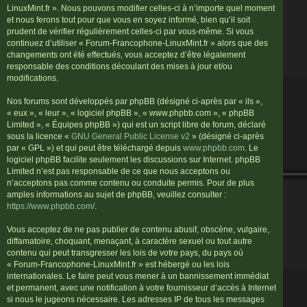
LinuxMint.fr ». Nous pouvons modifier celles-ci à n’importe quel moment
et nous ferons tout pour que vous en soyez informé, bien qu’il soit
prudent de vérifier régulièrement celles-ci par vous-même. Si vous
continuez d’utiliser « Forum-Francophone-LinuxMint.fr » alors que des
changements ont été effectués, vous acceptez d’être légalement
responsable des conditions découlant des mises à jour et/ou
modifications.
Nos forums sont développés par phpBB (désigné ci-après par « ils »,
« eux », « leur », « logiciel phpBB », « www.phpbb.com », « phpBB
Limited », « Équipes phpBB ») qui est un script libre de forum, déclaré
sous la licence «
GNU General Public License v2
» (désigné ci-après
par « GPL ») et qui peut être téléchargé depuis
www.phpbb.com
. Le
logiciel phpBB facilite seulement les discussions sur Internet. phpBB
Limited n’est pas responsable de ce que nous acceptons ou
n’acceptons pas comme contenu ou conduite permis. Pour de plus
amples informations au sujet de phpBB, veuillez consulter :
https://www.phpbb.com/
.
Vous acceptez de ne pas publier de contenu abusif, obscène, vulgaire,
diffamatoire, choquant, menaçant, à caractère sexuel ou tout autre
contenu qui peut transgresser les lois de votre pays, du pays où
« Forum-Francophone-LinuxMint.fr » est hébergé ou les lois
internationales. Le faire peut vous mener à un bannissement immédiat
et permanent, avec une notification à votre fournisseur d’accès à Internet
si nous le jugeons nécessaire. Les adresses IP de tous les messages