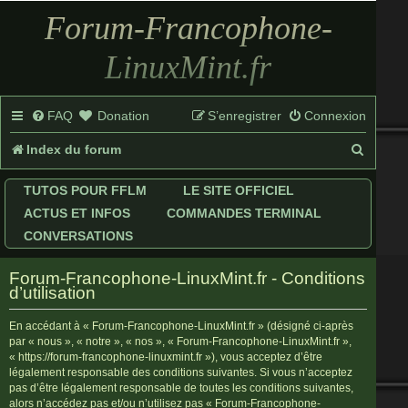
Forum-Francophone-
LinuxMint.fr
FAQ
Donation
S’enregistrer
Connexion
R
Index du forum
e
TUTOS POUR FFLM
LE SITE OFFICIEL
c
ACTUS ET INFOS
COMMANDES TERMINAL
h
CONVERSATIONS
e
Forum-Francophone-LinuxMint.fr - Conditions
r
d’utilisation
c
En accédant à « Forum-Francophone-LinuxMint.fr » (désigné ci-après
par « nous », « notre », « nos », « Forum-Francophone-LinuxMint.fr »,
h
« https://forum-francophone-linuxmint.fr »), vous acceptez d’être
légalement responsable des conditions suivantes. Si vous n’acceptez
e
pas d’être légalement responsable de toutes les conditions suivantes,
r
alors n’accédez pas et/ou n’utilisez pas « Forum-Francophone-