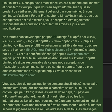
LinuxMint.fr ». Nous pouvons modifier celles-ci à n’importe quel moment
et nous ferons tout pour que vous en soyez informé, bien qu’il soit
prudent de vérifier régulièrement celles-ci par vous-même. Si vous
continuez d’utiliser « Forum-Francophone-LinuxMint.fr » alors que des
changements ont été effectués, vous acceptez d’être légalement
responsable des conditions découlant des mises à jour et/ou
modifications.
Nos forums sont développés par phpBB (désigné ci-après par « ils »,
« eux », « leur », « logiciel phpBB », « www.phpbb.com », « phpBB
Limited », « Équipes phpBB ») qui est un script libre de forum, déclaré
sous la licence «
GNU General Public License v2
» (désigné ci-après
par « GPL ») et qui peut être téléchargé depuis
www.phpbb.com
. Le
logiciel phpBB facilite seulement les discussions sur Internet. phpBB
Limited n’est pas responsable de ce que nous acceptons ou
n’acceptons pas comme contenu ou conduite permis. Pour de plus
amples informations au sujet de phpBB, veuillez consulter :
https://www.phpbb.com/
.
Vous acceptez de ne pas publier de contenu abusif, obscène, vulgaire,
diffamatoire, choquant, menaçant, à caractère sexuel ou tout autre
contenu qui peut transgresser les lois de votre pays, du pays où
« Forum-Francophone-LinuxMint.fr » est hébergé ou les lois
internationales. Le faire peut vous mener à un bannissement immédiat
et permanent, avec une notification à votre fournisseur d’accès à Internet
si nous le jugeons nécessaire. Les adresses IP de tous les messages