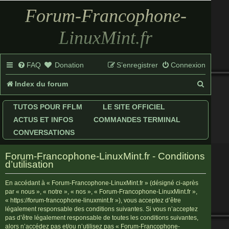
Forum-Francophone-
LinuxMint.fr
FAQ
Donation
S’enregistrer
Connexion
R
Index du forum
e
TUTOS POUR FFLM
LE SITE OFFICIEL
c
ACTUS ET INFOS
COMMANDES TERMINAL
h
CONVERSATIONS
e
Forum-Francophone-LinuxMint.fr - Conditions
r
d’utilisation
c
En accédant à « Forum-Francophone-LinuxMint.fr » (désigné ci-après
par « nous », « notre », « nos », « Forum-Francophone-LinuxMint.fr »,
h
« https://forum-francophone-linuxmint.fr »), vous acceptez d’être
légalement responsable des conditions suivantes. Si vous n’acceptez
e
pas d’être légalement responsable de toutes les conditions suivantes,
r
alors n’accédez pas et/ou n’utilisez pas « Forum-Francophone-