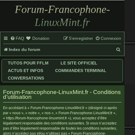
Forum-Francophone-
LinuxMint.fr
FAQ
Donation
S’enregistrer
Connexion
R
Index du forum
e
TUTOS POUR FFLM
LE SITE OFFICIEL
c
ACTUS ET INFOS
COMMANDES TERMINAL
h
CONVERSATIONS
e
Forum-Francophone-LinuxMint.fr - Conditions
r
d’utilisation
c
En accédant à « Forum-Francophone-LinuxMint.fr » (désigné ci-après
par « nous », « notre », « nos », « Forum-Francophone-LinuxMint.fr »,
h
« https://forum-francophone-linuxmint.fr »), vous acceptez d’être
légalement responsable des conditions suivantes. Si vous n’acceptez
e
pas d’être légalement responsable de toutes les conditions suivantes,
r
alors n’accédez pas et/ou n’utilisez pas « Forum-Francophone-