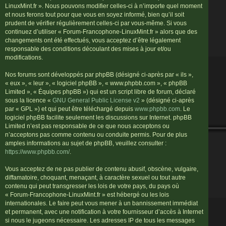
LinuxMint.fr ». Nous pouvons modifier celles-ci à n’importe quel moment
et nous ferons tout pour que vous en soyez informé, bien qu’il soit
prudent de vérifier régulièrement celles-ci par vous-même. Si vous
continuez d’utiliser « Forum-Francophone-LinuxMint.fr » alors que des
changements ont été effectués, vous acceptez d’être légalement
responsable des conditions découlant des mises à jour et/ou
modifications.
Nos forums sont développés par phpBB (désigné ci-après par « ils »,
« eux », « leur », « logiciel phpBB », « www.phpbb.com », « phpBB
Limited », « Équipes phpBB ») qui est un script libre de forum, déclaré
sous la licence «
GNU General Public License v2
» (désigné ci-après
par « GPL ») et qui peut être téléchargé depuis
www.phpbb.com
. Le
logiciel phpBB facilite seulement les discussions sur Internet. phpBB
Limited n’est pas responsable de ce que nous acceptons ou
n’acceptons pas comme contenu ou conduite permis. Pour de plus
amples informations au sujet de phpBB, veuillez consulter :
https://www.phpbb.com/
.
Vous acceptez de ne pas publier de contenu abusif, obscène, vulgaire,
diffamatoire, choquant, menaçant, à caractère sexuel ou tout autre
contenu qui peut transgresser les lois de votre pays, du pays où
« Forum-Francophone-LinuxMint.fr » est hébergé ou les lois
internationales. Le faire peut vous mener à un bannissement immédiat
et permanent, avec une notification à votre fournisseur d’accès à Internet
si nous le jugeons nécessaire. Les adresses IP de tous les messages