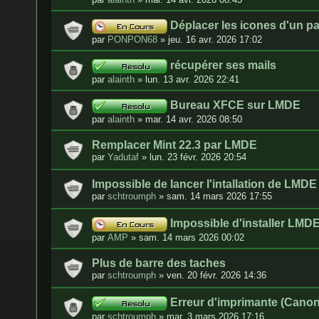
Déplacer les icones d'un p
par
PONPON68
»
jeu. 16 avr. 2026 17:02
récupérer ses mails
par
alainth
»
lun. 13 avr. 2026 22:41
Bureau XFCE sur LMDE
par
alainth
»
mar. 14 avr. 2026 08:50
Remplacer Mint 22.3 par LMDE
par
Yadutaf
»
lun. 23 févr. 2026 20:54
Impossible de lancer l'intallation de LMDE
par
schtroumph
»
sam. 14 mars 2026 17:55
Impossible d'installer LMD
par
AMP
»
sam. 14 mars 2026 00:02
Plus de barre des taches
par
schtroumph
»
ven. 20 févr. 2026 14:36
Erreur d'imprimante (Canon
par
schtroumph
»
mar. 3 mars 2026 17:16