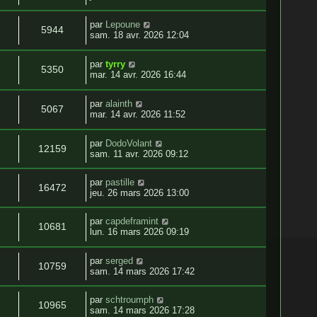
par
Lepoune
5944
sam. 18 avr. 2026 12:04
par
tyrry
5350
mar. 14 avr. 2026 16:44
par
alainth
5067
mar. 14 avr. 2026 11:52
par
DodoVolant
12159
sam. 11 avr. 2026 09:12
par
pastille
16472
jeu. 26 mars 2026 13:00
par
capdeframint
10681
lun. 16 mars 2026 09:19
par
serged
10759
sam. 14 mars 2026 17:42
par
schtroumph
10965
sam. 14 mars 2026 17:28