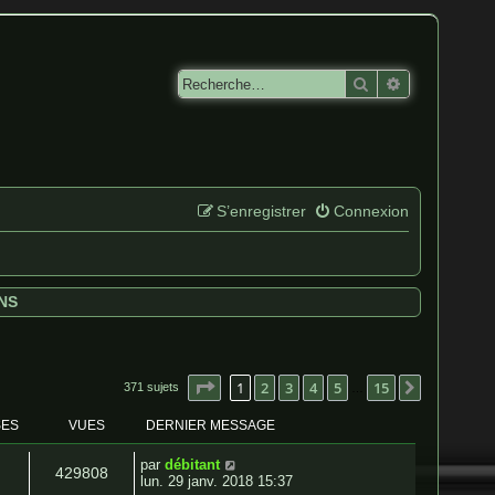
Rechercher
Recherche av
S’enregistrer
Connexion
NS
Page
1
sur
15
1
2
3
4
5
15
Suivante
371 sujets
…
SES
VUES
DERNIER MESSAGE
par
débitant
429808
lun. 29 janv. 2018 15:37