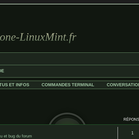
ne-LinuxMint.fr
DE
TUS ET INFOS
COMMANDES TERMINAL
CONVERSATIO
che avancée
RÉPON
1
u et bug du forum