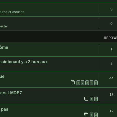
9
tutos et astuces
0
ecter
RÉPON
tôme
1
aintenant y a 2 bureaux
8
que
44
1
2
3
4
5
 vers LMDE7
13
1
2
t pas
12
1
2