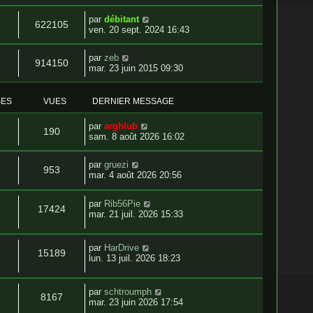
par
débitant
622105
ven. 20 sept. 2024 16:43
par
zeb
914150
mar. 23 juin 2015 09:30
SES
VUES
DERNIER MESSAGE
par
arghlub
190
sam. 8 août 2026 16:02
par
gruezi
953
mar. 4 août 2026 20:56
par
Rib56Pie
17424
mar. 21 juil. 2026 15:33
par
HarDrive
15189
lun. 13 juil. 2026 18:23
par
schtroumph
8167
mar. 23 juin 2026 17:54