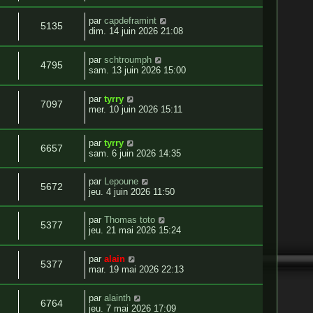
par
capdeframint
5135
dim. 14 juin 2026 21:08
par
schtroumph
4795
sam. 13 juin 2026 15:00
par
tyrry
7097
mer. 10 juin 2026 15:11
par
tyrry
6657
sam. 6 juin 2026 14:35
par
Lepoune
5672
jeu. 4 juin 2026 11:50
par
Thomas toto
5377
jeu. 21 mai 2026 15:24
par
alain
5377
mar. 19 mai 2026 22:13
par
alainth
6764
jeu. 7 mai 2026 17:09