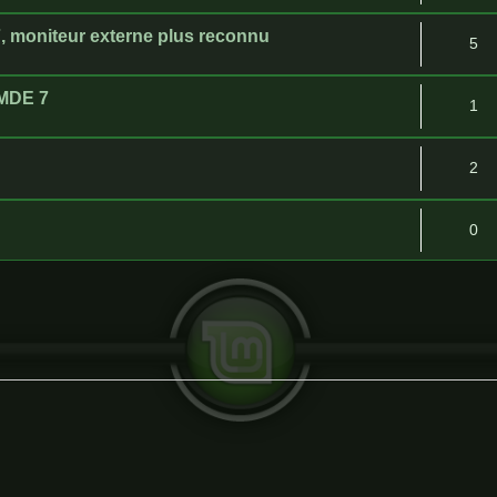
 moniteur externe plus reconnu
5
LMDE 7
1
2
0