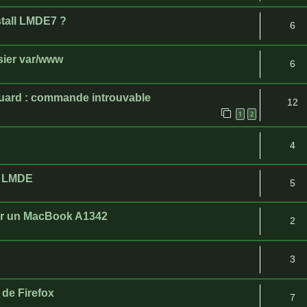
stall LMDE7 ?
6
ssier var/www
6
eguard : commande introuvable
12
1
2
4
n LMDE
5
sur un MacBook A1342
2
3
 de Firefox
7