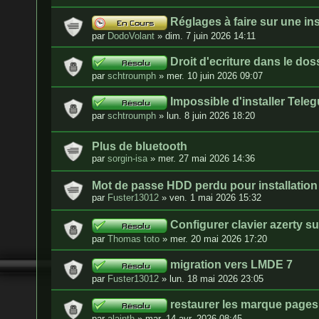
Réglages à faire sur une in
par
DodoVolant
»
dim. 7 juin 2026 14:11
Droit d'ecriture dans le do
par
schtroumph
»
mer. 10 juin 2026 09:07
Impossible d'installer Tel
par
schtroumph
»
lun. 8 juin 2026 18:20
Plus de bluetooth
par
sorgin-isa
»
mer. 27 mai 2026 14:36
Mot de passe HDD perdu pour installatio
par
Fuster13012
»
ven. 1 mai 2026 15:32
Configurer clavier azerty 
par
Thomas toto
»
mer. 20 mai 2026 17:20
migration vers LMDE 7
par
Fuster13012
»
lun. 18 mai 2026 23:05
restaurer les marque pages
par
alainth
»
mar. 14 avr. 2026 08:45