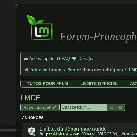
Forum-Francopho
Accès rapide
FAQ
Donation
Index du forum
Postez dans ces rubriques
LM
TUTOS POUR FFLM
LE SITE OFFICIEL
AC
LMDE
Rechercher
Recher
Nouveau sujet
ANNONCES
L'a.b.c. du dépannage rapide
par
débitant
»
ven. 30 sept. 2016 23:04
» dans
Act