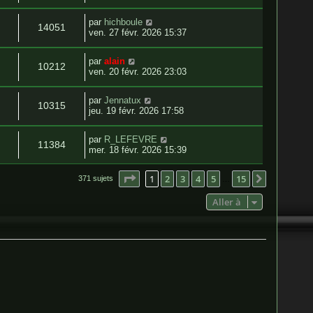
par
hichboule
14051
ven. 27 févr. 2026 15:37
par
alain
10212
ven. 20 févr. 2026 23:03
par
Jennatux
10315
jeu. 19 févr. 2026 17:58
par
R_LEFEVRE
11384
mer. 18 févr. 2026 15:39
Page
1
sur
15
1
2
3
4
5
15
Suivante
371 sujets
…
Aller à