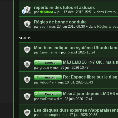
répertoire des tutos et astuces
par
débitant
»
jeu. 17 déc. 2015 15:51
» dans
How to, 
Règles de bonne conduite
par
zeb
»
mar. 23 juin 2015 09:30
» dans
Règles à resp
SUJETS
Mon bios indique un système Ubuntu fan
par
Cmoimeme
»
jeu. 6 août 2026 15:24
MàJ LMDE6 =>7 OK , mais m
par
gruezi
»
mer. 29 juil. 2026 10:47
Re: Espace libre sur le dis
par
Rib56Pie
»
ven. 10 juil. 2026 06:43
Mise à jour depuis LMDE6
par
HarDrive
»
dim. 28 juin 2026 17:41
Les disques durs externes n'apparaissen
par
schtroumph
»
mer. 17 juin 2026 09:58