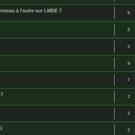
anneau à l'autre sur LMDE 7
8
5
3
9
7
E7
2
3
)
2