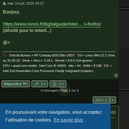
M
mar. 14 juil. 2026 18:17
e
s
Bonjour,
s
a
g
https://www.ionos.fr/digitalguide/sites ... s-firefox/
e
(désolé pour le retard...)
@+
Pc :
Ordi de Bureau = HP Compaq 8200 Elite USDT
|
OS = Linux Mint 22.3 Zena
au 31-03-26
|
Desk = Xfce v: 4.18.1
|
Kernel = 6.8.0-124-generic
|
CPU = quad core model - Intel Core i5-2400S - bits = 64
|
RAM = 8 GiB
|
CG =
Intel 2nd Generation Core Processor Family Integrated Graphics
H
a
Répondre
u
t
3 messages • Page
1
sur
1
Aller à
En poursuivant votre navigation, vous acceptez
Index du forum
Heures au format
UTC+02:00
l’utilisation de cookies.
En savoir plus
Flux