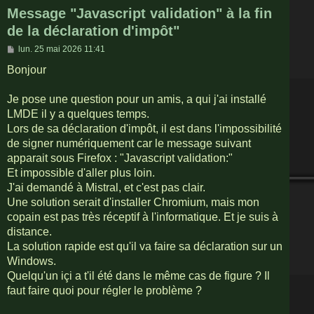
Message "Javascript validation" à la fin
de la déclaration d'impôt"
M
lun. 25 mai 2026 11:41
e
s
Bonjour
s
a
g
Je pose une question pour un amis, a qui j'ai installé
e
LMDE il y a quelques temps.
Lors de sa déclaration d'impôt, il est dans l'impossibilité
de signer numériquement car le message suivant
apparait sous Firefox : "Javascript validation:"
Et impossible d'aller plus loin.
J'ai demandé à Mistral, et c'est pas clair.
Une solution serait d'installer Chromium, mais mon
copain est pas très réceptif à l'informatique. Et je suis à
distance.
La solution rapide est qu'il va faire sa déclaration sur un
Windows.
Quelqu'un içi a t'il été dans le même cas de figure ? Il
faut faire quoi pour régler le problème ?