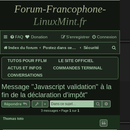
Forum-Francophone-
LinuxMint.fr
FAQ
Donation
S’enregistrer
Connexion
R
Index du forum
Postez dans ces rubriques
Sécurité
e
TUTOS POUR FFLM
LE SITE OFFICIEL
c
ACTUS ET INFOS
COMMANDES TERMINAL
h
CONVERSATIONS
e
Message "Javascript validation" à la
r
fin de la déclaration d'impôt"
c
Rechercher
Recherche 
Répondre
h
3 messages • Page
1
sur
1
Thomas toto
e
r