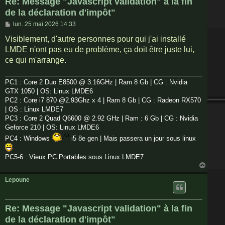
Re: Message "Javascript validation" à la fin
de la déclaration d'impôt"
M
lun. 25 mai 2026 14:33
e
s
Visiblement, d'autre personnes pour qui j'ai installé
s
LMDE n'ont pas eu de problème, ça doit être juste lui,
a
g
ce qui m'arrange.
e
PC1 : Core 2 Duo E8500 @ 3.16GHz | Ram 8 Gb | CG : Nvidia
GTX 1050 | OS: Linux LMDE6
PC2 : Core i7 870 @2.93Ghz x 4 | Ram 8 Gb | CG : Radeon RX570
| OS : Linux LMDE7
PC3 : Core 2 Quad Q6600 @ 2.92 GHz | Ram : 6 Gb | CG : Nvidia
Geforce 210 | OS: Linux LMDE6
PC4 : Windows
i5 8e gen | Mais passera un jour sous linux
PC5-6 : Vieux PC Portables sous Linux LMDE7
H
a
u
Lepoune
t
Re: Message "Javascript validation" à la fin
de la déclaration d'impôt"