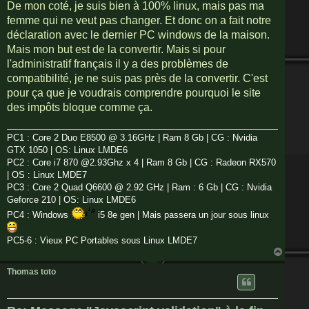
De mon coté, je suis bien à 100% linux, mais pas ma
femme qui ne veut pas changer. Et donc on a fait notre
déclaration avec le dernier PC windows de la maison.
Mais mon but est de la convertir. Mais si pour
l'administratif français il y a des problèmes de
compatibilité, je ne suis pas près de la convertir. C'est
pour ça que je voudrais comprendre pourquoi le site
des impôts bloque comme ça.
PC1 : Core 2 Duo E8500 @ 3.16GHz | Ram 8 Gb | CG : Nvidia
GTX 1050 | OS: Linux LMDE6
PC2 : Core i7 870 @2.93Ghz x 4 | Ram 8 Gb | CG : Radeon RX570
| OS : Linux LMDE7
PC3 : Core 2 Quad Q6600 @ 2.92 GHz | Ram : 6 Gb | CG : Nvidia
Geforce 210 | OS: Linux LMDE6
PC4 : Windows
i5 8e gen | Mais passera un jour sous linux
PC5-6 : Vieux PC Portables sous Linux LMDE7
H
a
u
Thomas toto
t